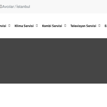
Avcılar / İstanbul
rvisi
Klima Servisi
Kombi Servisi
Televizyon Servisi
E