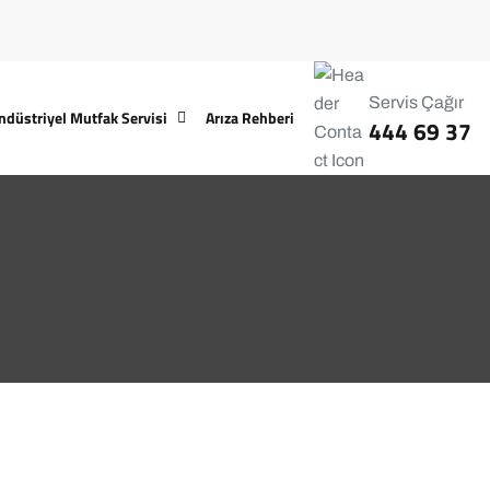
Servis Çağır
ndüstriyel Mutfak Servisi
Arıza Rehberi
444 69 37