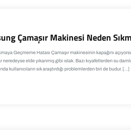
msung Çamaşır Makinesi Neden Sık
maya Geçmeme Hatası Çamaşır makinesinin kapağını açıyorsunu
lar neredeyse elde yıkanmış gibi ıslak. Bazı kıyafetlerden su dam
a kullanıcıların sık araştırdığı problemlerden biri de budur. […]