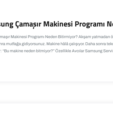
sung Çamaşır Makinesi Programı N
maşır Makinesi Programı Neden Bitirmiyor? Akşam yatmadan önc
nra mutfağa gidiyorsunuz. Makine hâlâ çalışıyor. Daha sonra tekr
 “Bu makine neden bitmiyor?” Özellikle Avcılar Samsung Servis