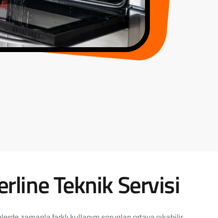
erline Teknik Servisi
erde zamanla farklı kullanım sorunları ortaya çıkabilir.