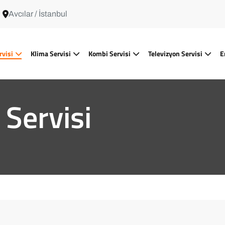
Avcılar / İstanbul
rvisi
Klima Servisi
Kombi Servisi
Televizyon Servisi
E
 Servisi