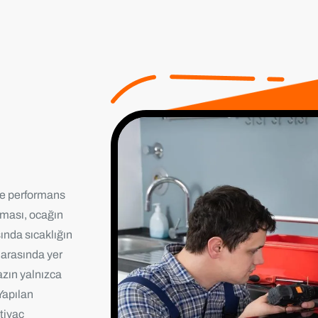
 ve performans
aması, ocağın
ında sıcaklığın
 arasında yer
azın yalnızca
Yapılan
htiyaç