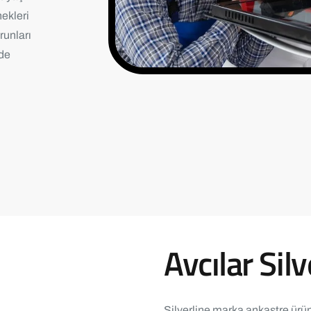
ekleri
runları
lde
Avcılar Silv
Silverline marka ankastre ürünl