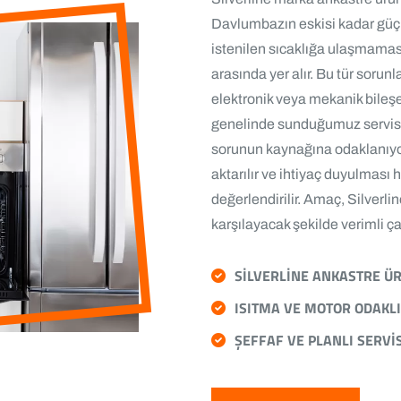
Davlumbazın eskisi kadar güç
istenilen sıcaklığa ulaşmamas
arasında yer alır. Bu tür soru
elektronik veya mekanik bileşe
genelinde sunduğumuz servis h
sorunun kaynağına odaklanıyoru
aktarılır ve ihtiyaç duyulması
değerlendirilir. Amaç, Silverli
karşılayacak şekilde verimli ç
SILVERLINE ANKASTRE Ü
ISITMA VE MOTOR ODAKLI
ŞEFFAF VE PLANLI SERVI