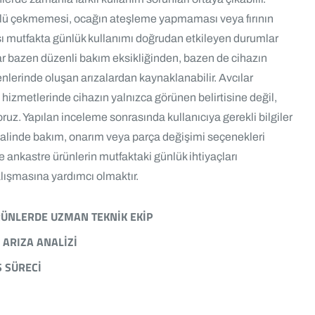
lü çekmemesi, ocağın ateşleme yapmaması veya fırının
ı mutfakta günlük kullanımı doğrudan etkileyen durumlar
nlar bazen düzenli bakım eksikliğinden, bazen de cihazın
nlerinde oluşan arızalardan kaynaklanabilir. Avcılar
izmetlerinde cihazın yalnızca görünen belirtisine değil,
z. Yapılan inceleme sonrasında kullanıcıya gerekli bilgiler
 halinde bakım, onarım veya parça değişimi seçenekleri
ne ankastre ürünlerin mutfaktaki günlük ihtiyaçları
alışmasına yardımcı olmaktır.
RÜNLERDE UZMAN TEKNIK EKIP
 ARIZA ANALIZI
S SÜRECI