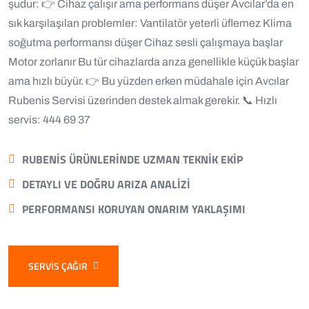
şudur: 👉 Cihaz çalışır ama performans düşer Avcılar’da en
sık karşılaşılan problemler: Vantilatör yeterli üflemez Klima
soğutma performansı düşer Cihaz sesli çalışmaya başlar
Motor zorlanır Bu tür cihazlarda arıza genellikle küçük başlar
ama hızlı büyür. 👉 Bu yüzden erken müdahale için
Avcılar
Rubenis Servisi
üzerinden destek almak gerekir. 📞 Hızlı
servis: 444 69 37
RUBENIS ÜRÜNLERINDE UZMAN TEKNIK EKIP
DETAYLI VE DOĞRU ARIZA ANALIZI
PERFORMANSI KORUYAN ONARIM YAKLAŞIMI
SERVIS ÇAĞIR