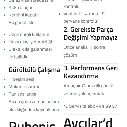
Cihaz kısa sürede ısınır
kontrolü
Koku oluşur
Vantilatör → motor &
Kendini kapatır
pervane kontrolü
Bu genellikle:
2. Gereksiz Parça
Uzun süreli kullanım
Değişimi Yapmayız
Hava akışı yetersizliği
Önce analiz → sonra
Elektrik dalgalanması
çözüm
ile ilgilidir.
3. Performans Geri
Gürültülü Çalışma
Kazandırma
Titreşim sesi
Amaç:
➡️ Cihazı ilk günkü
Mekanik sürtme
verime yaklaştırmak
Fan sesi artışı
Bu da çoğu zaman bakım
📞 Servis talebi:
444 69 37
eksikliğinden kaynaklanır.
Avcılar’d
Rubenis