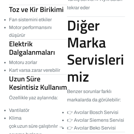
Toz ve Kir Birikimi
tekrar eder
Diğer
Fan sistemini etkiler
Motor performansını
Marka
düşürür
Elektrik
Dalgalanmaları
Servisleri
Motoru zorlar
miz
Kart varsa zarar verebilir
Uzun Süre
Kesintisiz Kullanım
Benzer sorunlar farklı
Özellikle yaz aylarında:
markalarda da görülebilir:
Vantilatör
👉
Avcılar Bosch Servisi
Klima
👉
Avcılar Siemens Servisi
çok uzun süre çalıştırılır →
👉
Avcılar Beko Servisi