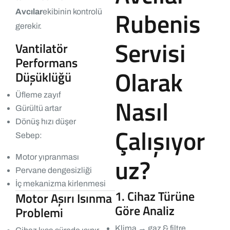
Rubenis
Avcılar
ekibinin kontrolü
gerekir.
Servisi
Vantilatör
Performans
Olarak
Düşüklüğü
Üfleme zayıf
Nasıl
Gürültü artar
Dönüş hızı düşer
Çalışıyor
Sebep:
uz?
Motor yıpranması
Pervane dengesizliği
İç mekanizma kirlenmesi
1. Cihaz Türüne
Motor Aşırı Isınma
Göre Analiz
Problemi
Klima → gaz & filtre