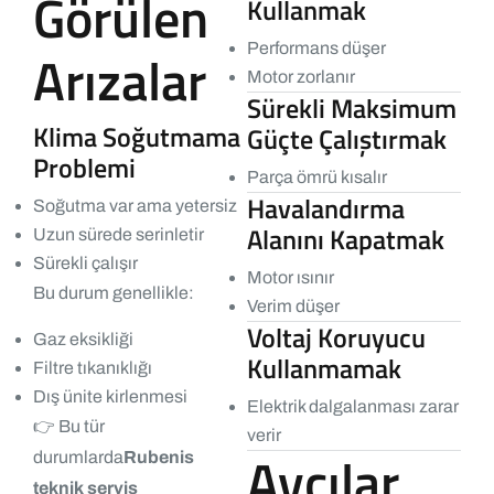
Görülen
Kullanmak
Performans düşer
Arızalar
Motor zorlanır
Sürekli Maksimum
Klima Soğutmama
Güçte Çalıştırmak
Problemi
Parça ömrü kısalır
Havalandırma
Soğutma var ama yetersiz
Alanını Kapatmak
Uzun sürede serinletir
Sürekli çalışır
Motor ısınır
Bu durum genellikle:
Verim düşer
Voltaj Koruyucu
Gaz eksikliği
Kullanmamak
Filtre tıkanıklığı
Dış ünite kirlenmesi
Elektrik dalgalanması zarar
👉 Bu tür
verir
Avcılar
durumlarda
Rubenis
teknik servis