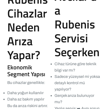
a
Cihazlar
Rubenis
Neden
Servisi
Arıza
Seçerken
Yapar?
Cihaz türüne göre teknik
Ekonomik
bilgi var mı?
Segment Yapısı
Sadece yüzeysel mi yoksa
Bu cihazlar genellikle:
detaylı kontrol mü
yapılıyor?
Daha yoğun kullanılır
Gerçek arıza bulunuyor
Daha az bakım yapılır
mu?
Bu da arıza riskini artırır.
Yanlış servis:
➡️ Aynı sorun