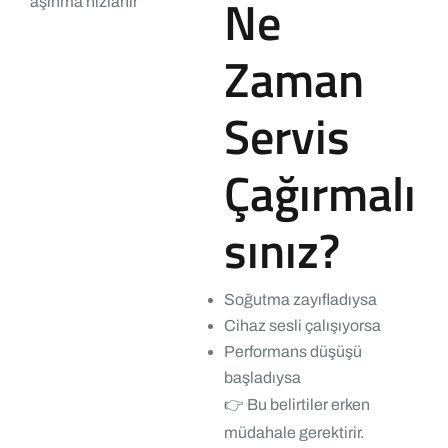
Ne
aşınma hızlanır
Zaman
Servis
Çağırmalı
sınız?
Soğutma zayıfladıysa
Cihaz sesli çalışıyorsa
Performans düşüşü
başladıysa
👉 Bu belirtiler erken
müdahale gerektirir.