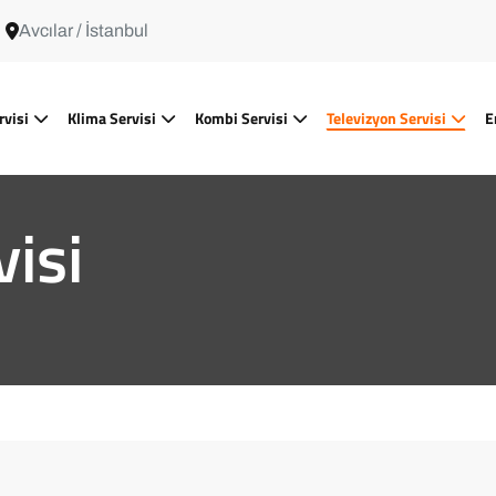
Avcılar / İstanbul
rvisi
Klima Servisi
Kombi Servisi
Televizyon Servisi
E
visi