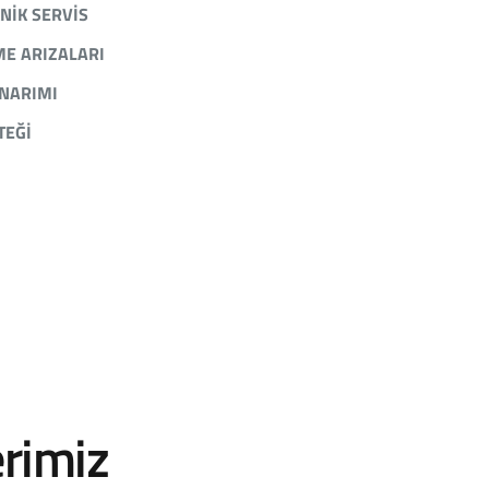
KNIK SERVIS
ME ARIZALARI
ONARIMI
TEĞI
erimiz