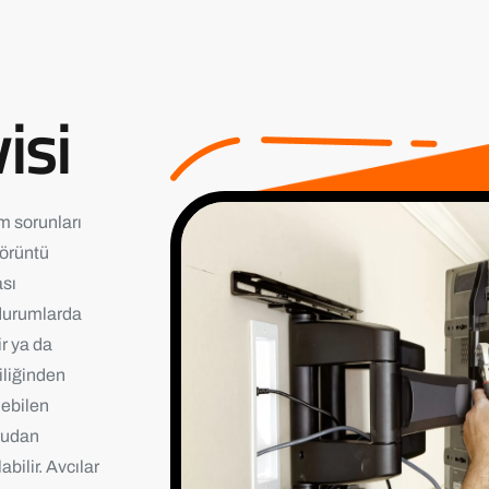
isi
m sorunları
görüntü
sı
ı durumlarda
r ya da
iliğinden
ebilen
ğrudan
bilir. Avcılar