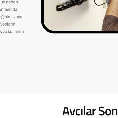
nun neden
sonrasında
değişimi veya
zyonların
s ve kullanım
Avcılar Son