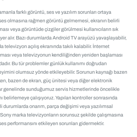
anla farklı görüntü, ses ve yazılım sorunları ortaya
, ses olmasına rağmen görüntü gelmemesi, ekranın belirli
sı veya görüntüde çizgiler görülmesi kullanıcıların sık
 yer alır. Bazı durumlarda Android TV arayüzü yavaşlayabilir,
 televizyon açılış ekranında takılı kalabilir. İnternet
ması veya televizyonun kendiliğinden yeniden başlaması
dadır. Bu tür problemler günlük kullanımı doğrudan
neyimini olumsuz yönde etkileyebilir. Sorunun kaynağı bazen
ken, bazen de ekran, güç ünitesi veya diğer elektronik
vcılar genelinde sunduğumuz servis hizmetlerinde öncelikle
 belirlemeye çalışıyoruz. Yapılan kontroller sonrasında
rekli durumlarda onarım, parça değişimi veya yazılımsal
ç, Sony marka televizyonların sorunsuz şekilde çalışmasına
ses performansını etkileyen sorunları gidermektir.