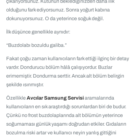
çıkarıyorsunuz. Kutunun beklediğinizden daha ılık
olduğunu fark ediyorsunuz. Sonra yoğurt kabına
dokunuyorsunuz. O da yeterince soğuk değil.
İlk düşünce genellikle aynıdır:
“Buzdolabı bozuldu galiba.”
Fakat çoğu zaman kullanıcıların fark ettiği ilginç bir detay
vardır. Dondurucu bölüm hâlâ çalışıyordur. Buzlar
erimemiştir. Dondurma serttir. Ancak alt bölüm belirgin
şekilde ısınmıştır.
Özellikle
Avcılar Samsung Servisi
aramalarında
kullanıcıların en sık araştırdığı sorunlardan biri de budur.
Çünkü no frost buzdolaplarında alt bölümün yeterince
soğumaması günlük yaşamı doğrudan etkiler. Gıdaların
bozulma riski artar ve kullanıcı neyin yanlış gittiğini