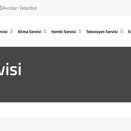
Avcılar / İstanbul
rvisi
Klima Servisi
Kombi Servisi
Televizyon Servisi
E
visi