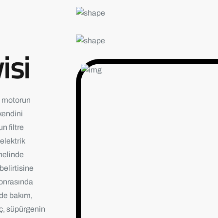
isi
, motorun
kendini
n filtre
elektrik
enelinde
elirtisine
sonrasında
inde bakım,
ç, süpürgenin