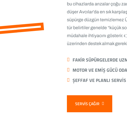
bu cihazlarda arızalar çoğu z
düşer Avcılar’da en sık karşı
süpürge düzgün temizlemez Ütü
tür belirtiler genelde “küçük 
müdahale ihtiyacını gösterir.
üzerinden destek almak gerekir
FAKIR SÜPÜRGELERDE UZM
MOTOR VE EMIŞ GÜCÜ ODAK
ŞEFFAF VE PLANLI SERVIS
SERVIS ÇAĞIR