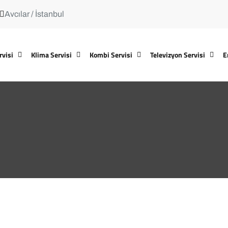
Avcılar / İstanbul
rvisi
Klima Servisi
Kombi Servisi
Televizyon Servisi
E