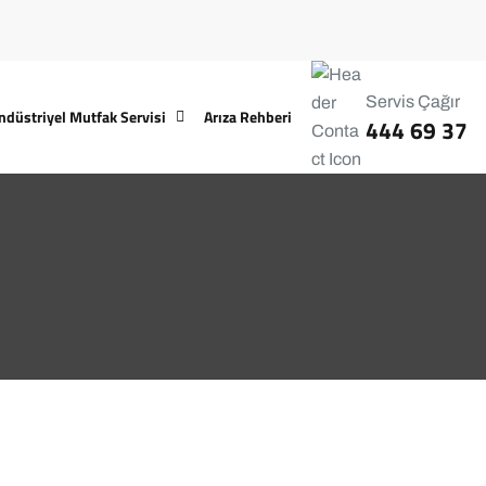
Servis Çağır
ndüstriyel Mutfak Servisi
Arıza Rehberi
444 69 37