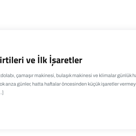
rtileri ve İlk İşaretler
dolabı, çamaşır makinesi, bulaşık makinesi ve klimalar günlük 
 arıza günler, hatta haftalar öncesinden küçük işaretler vermeye
…]