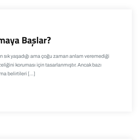
nmaya Başlar?
nın sık yaşadığı ama çoğu zaman anlam veremediği
iğini koruması için tasarlanmıştır. Ancak bazı
a belirtileri […]