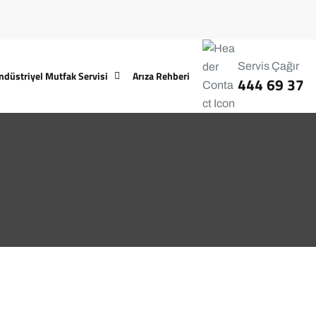
Servis Çağır
ndüstriyel Mutfak Servisi
Arıza Rehberi
444 69 37