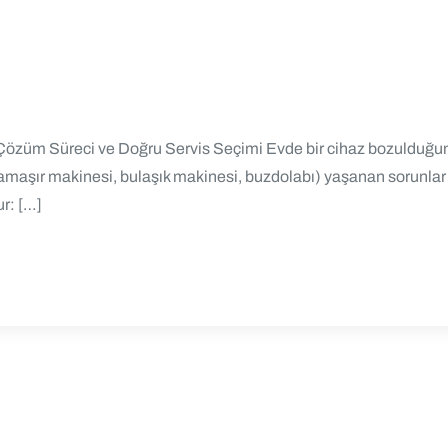
ri, Çözüm Süreci ve Doğru Servis Seçimi Evde bir cihaz bozulduğ
 (çamaşır makinesi, bulaşık makinesi, buzdolabı) yaşanan sorunlar h
ur: […]