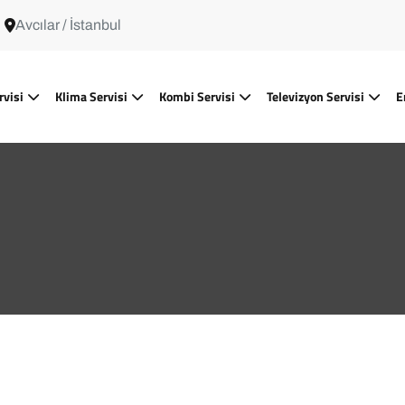
Avcılar / İstanbul
rvisi
Klima Servisi
Kombi Servisi
Televizyon Servisi
E