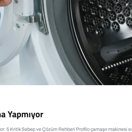
ma Yapmıyor
or: 5 Kritik Sebep ve Çözüm Rehberi Profilo çamaşır makinesi 