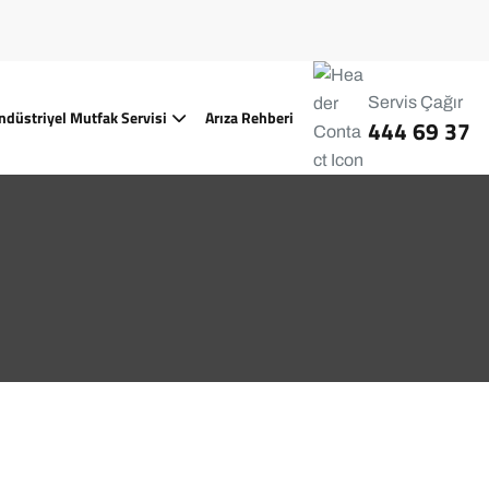
Servis Çağır
ndüstriyel Mutfak Servisi
Arıza Rehberi
444 69 37