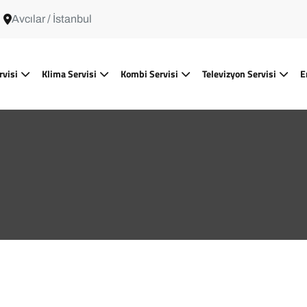
Avcılar / İstanbul
rvisi
Klima Servisi
Kombi Servisi
Televizyon Servisi
E