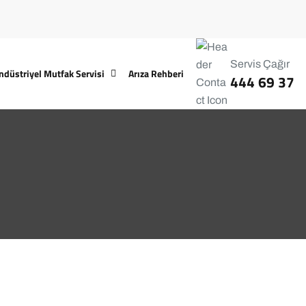
Servis Çağır
ndüstriyel Mutfak Servisi
Arıza Rehberi
444 69 37