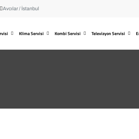
Avcılar / İstanbul
rvisi
Klima Servisi
Kombi Servisi
Televizyon Servisi
E